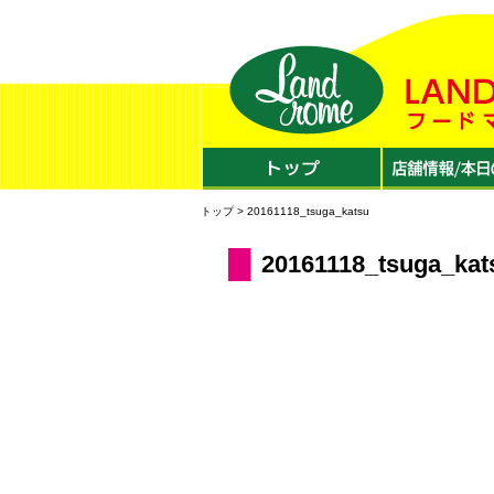
トップ
> 20161118_tsuga_katsu
20161118_tsuga_kat