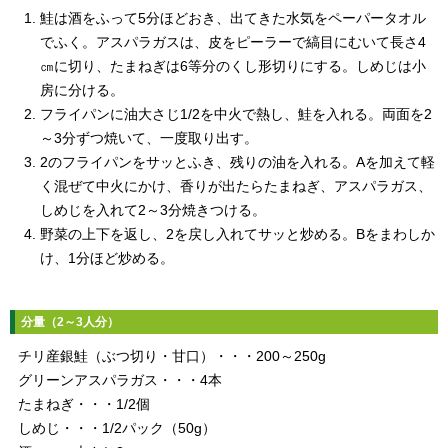
鮭は酒をふって5分ほどおき、出てきた水気をペーパータオル
でふく。アスパラガスは、皮をピーラーで縞目にむいて長さ4
㎝に切り、たまねぎは6等分のくし形切りにする。しめじは小
房に分ける。
フライパンに油大さじ1/2を中火で熱し、鮭を入れる。両面を2
～3分ずつ焼いて、一度取り出す。
2のフライパンをサッとふき、残りの油を入れる。Aを加えて軽
く混ぜて中火にかけ、香りが出たらたまねぎ、アスパラガス、
しめじを入れて2～3分焼きつける。
野菜の上下を返し、2を戻し入れてサッと炒める。Bをまわしか
け、1分ほど炒める。
分量（2～3人分）
チリ産銀鮭（ぶつ切り・甘口）・・・200～250g
グリーンアスパラガス・・・4本
たまねぎ・・・1/2個
しめじ・・・1/2パック（50g）