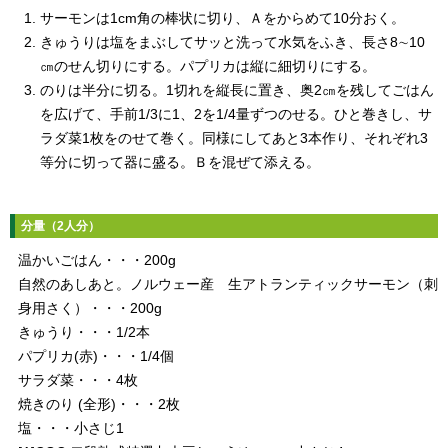
サーモンは1cm角の棒状に切り、Ａをからめて10分おく。
きゅうりは塩をまぶしてサッと洗って水気をふき、長さ8∼10
㎝のせん切りにする。パプリカは縦に細切りにする。
のりは半分に切る。1切れを縦長に置き、奥2㎝を残してごはん
を広げて、手前1/3に1、2を1/4量ずつのせる。ひと巻きし、サ
ラダ菜1枚をのせて巻く。同様にしてあと3本作り、それぞれ3
等分に切って器に盛る。Ｂを混ぜて添える。
分量（2人分）
温かいごはん・・・200g
自然のあしあと。ノルウェー産 生アトランティックサーモン（刺
身用さく）・・・200g
きゅうり・・・1/2本
パプリカ(赤)・・・1/4個
サラダ菜・・・4枚
焼きのり (全形)・・・2枚
塩・・・小さじ1