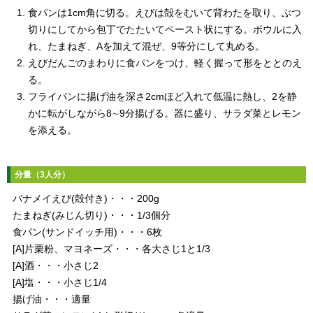
食パンは1cm角に切る。えびは殻をむいて背わたを取り、ぶつ
切りにしてから包丁でたたいてペースト状にする。ボウルに入
れ、たまねぎ、Aを加えて混ぜ、9等分にして丸める。
えびだんごのまわりに食パンをつけ、軽く握って形をととのえ
る。
フライパンに揚げ油を深さ2cmほど入れて低温に熱し、2を静
かに転がしながら8∼9分揚げる。器に盛り、サラダ菜とレモン
を添える。
分量（3人分）
バナメイえび(殻付き)・・・200g
たまねぎ(みじん切り)・・・1/3個分
食パン(サンドイッチ用)・・・6枚
[A]片栗粉、マヨネーズ・・・各大さじ1と1/3
[A]酒・・・小さじ2
[A]塩・・・小さじ1/4
揚げ油・・・適量