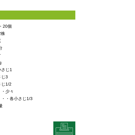
20個
2株
尾
分
片
g
小さじ1
じ3
じ1/2
・・少々
・・各小さじ1/3
量