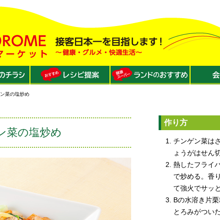
ゲン菜の塩炒め
作り方
ン菜の塩炒め
チンゲン菜は
ょうがはせん
熱したフライ
で炒める。香
て強火でサッ
Bの水溶き片
とろみがつい