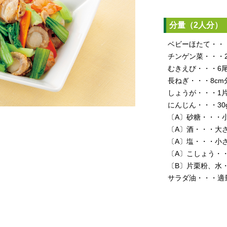
分量（2人分）
ベビーほたて・・・
チンゲン菜・・・
むきえび・・・6
長ねぎ・・・8cm
しょうが・・・1
にんじん・・・30
〔A〕砂糖・・・
〔A〕酒・・・大さ
〔A〕塩・・・小さ
〔A〕こしょう・
〔B〕片栗粉、水・
サラダ油・・・適