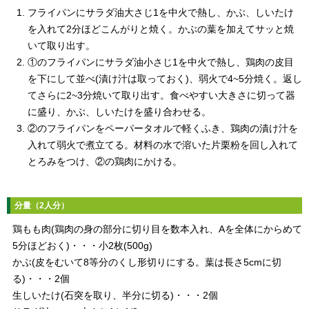
フライパンにサラダ油大さじ1を中火で熱し、かぶ、しいたけ
を入れて2分ほどこんがりと焼く。かぶの葉を加えてサッと焼
いて取り出す。
①のフライパンにサラダ油小さじ1を中火で熱し、鶏肉の皮目
を下にして並べ(漬け汁は取っておく)、弱火で4~5分焼く。返し
てさらに2~3分焼いて取り出す。食べやすい大きさに切って器
に盛り、かぶ、しいたけを盛り合わせる。
②のフライパンをペーパータオルで軽くふき、鶏肉の漬け汁を
入れて弱火で煮立てる。材料の水で溶いた片栗粉を回し入れて
とろみをつけ、②の鶏肉にかける。
分量（2人分）
鶏もも肉(鶏肉の身の部分に切り目を数本入れ、Aを全体にからめて
5分ほどおく)・・・小2枚(500g)
かぶ(皮をむいて8等分のくし形切りにする。葉は長さ5cmに切
る)・・・2個
生しいたけ(石突を取り、半分に切る)・・・2個