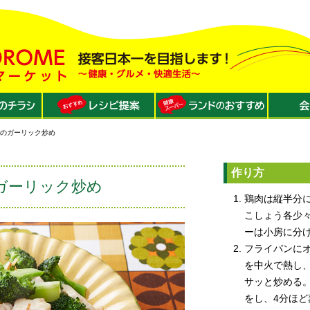
ーのガーリック炒め
作り方
ガーリック炒め
鶏肉は縦半分
こしょう各少
ーは小房に分
フライパンに
を中火で熱し
サッと炒める
をし、4分ほ