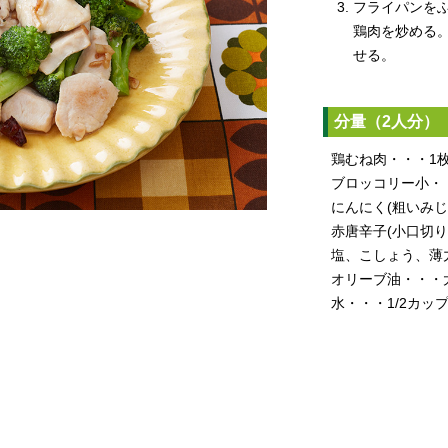
フライパンを
鶏肉を炒める
せる。
分量（2人分）
鶏むね肉・・・1
ブロッコリー小・・・
にんにく(粗いみじ
赤唐辛子(小口切り
塩、こしょう、薄
オリーブ油・・・
水・・・1/2カッ