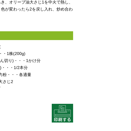
ふき、オリーブ油大さじ1を中火で熱し、
。色が変わったら2を戻し入れ、炒め合わ
枚
1株(200g)
ん切り)・・・1かけ分
)・・・1/2本分
力粉・・・各適量
大さじ2
プ