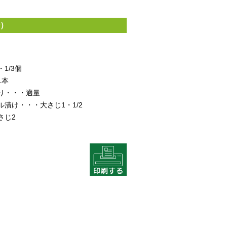
分）
1/3個
1本
り・・・適量
漬け・・・大さじ1・1/2
さじ2