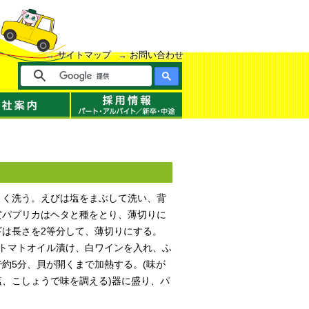
サイトマップ
お問い合わせ
よく洗う。えびは塩をまぶして洗い、背
黄パプリカはヘタと種をとり、薄切りに
ギは長さを2等分して、薄切りにする。
イトマトオイル漬け、白ワインを入れ、ふ
約5分、貝が開くまで加熱する。(味が
塩、こしょうで味を調える)器に盛り、パ
。