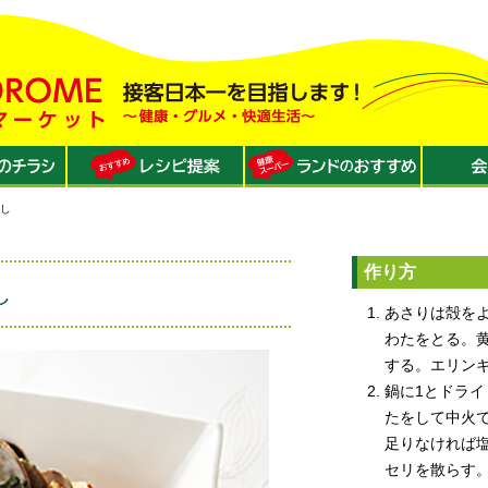
蒸し
作り方
し
あさりは殻を
わたをとる。
する。エリン
鍋に1とドラ
たをして中火で
足りなければ
セリを散らす