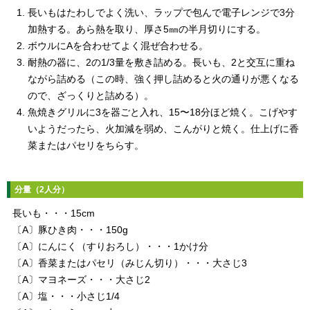
長いもはたわしでよく洗い、ラップで包んで電子レンジで3分
加熱する。あら熱を取り、厚さ5㎜の半月切りにする。
ボウルにAを合わせてよく混ぜ合わせる。
耐熱の器に、2の1/3量を敷き詰める。長いも、2と交互に重ね
ながら詰める（この時、強く押し詰めると火の通りが悪くなる
ので、ざっくりと詰める）。
魚焼きグリルに3を器ごと入れ、15〜18分ほど焼く。こげやす
いようだったら、火加減を弱め、こんがりと焼く。仕上げに香
菜またはパセリをちらす。
分量（2人分）
長いも・・・15cm
〔A〕豚ひき肉・・・150g
〔A〕にんにく（すりおろし）・・・1かけ分
〔A〕香菜またはパセリ（みじん切り）・・・大さじ3
〔A〕マヨネーズ・・・大さじ2
〔A〕塩・・・小さじ1/4