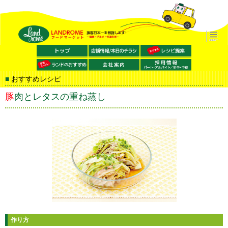
おすすめレシピ
豚肉とレタスの重ね蒸し
作り方