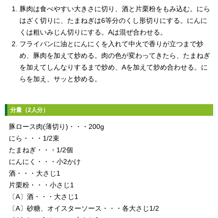
豚肉は食べやすい大きさに切り、酒と片栗粉をもみ込む。にら
はざく切りに、たまねぎは6等分のくし形切りにする。にんに
くは粗いみじん切りにする。Aは混ぜ合わせる。
フライパンに油とにんにくを入れて中火で香りが立つまで炒
め、豚肉を加えて炒める。肉の色が変わってきたら、たまねぎ
を加えてしんなりするまで炒め、Aを加えて炒め合わせる。に
らを加え、サッと炒める。
分量（2人分）
豚ロース肉(薄切り)・・・200g
にら・・・1/2束
たまねぎ・・・1/2個
にんにく・・・小2かけ
酒・・・大さじ1
片栗粉・・・小さじ1
〔A〕酒・・・大さじ1
〔A〕砂糖、オイスターソース・・・各大さじ1/2