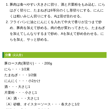
豚肉は食べやすい大きさに切り、酒と片栗粉をもみ込む。にら
はざく切りに、たまねぎは6等分のくし形切りにする。にんに
くは粗いみじん切りにする。Aは混ぜ合わせる。
フライパンに油とにんにくを入れて中火で香りが立つまで炒
め、豚肉を加えて炒める。肉の色が変わってきたら、たまねぎ
を加えてしんなりするまで炒め、Aを加えて炒め合わせる。に
らを加え、サッと炒める。
分量（2人分）
豚ロース肉(薄切り)・・・200g
にら・・・1/2束
たまねぎ・・・1/2個
にんにく・・・小2かけ
酒・・・大さじ1
片栗粉・・・小さじ1
〔A〕酒・・・大さじ1
〔A〕砂糖、オイスターソース・・・各大さじ1/2