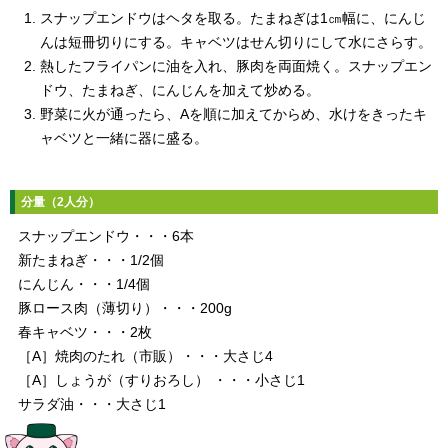
スナップエンドウはヘタを取る。たまねぎは1㎝幅に、にんじ
んは短冊切りにする。キャベツはせん切りにして水にさらす。
熱したフライパンに油を入れ、豚肉を両面焼く。スナップエン
ドウ、たまねぎ、にんじんを加えて炒める。
野菜に火が通ったら、Aを順に加えてからめ、水けをきったキ
ャベツと一緒に器に盛る。
分量（2人分）
スナップエンドウ・・・6本
新たまねぎ・・・1/2個
にんじん・・・1/4個
豚ロース肉（薄切り）・・・200g
春キャベツ・・・2枚
［A］焼肉のたれ（市販）・・・大さじ4
［A］しょうが（すりおろし） ・・・小さじ1
サラダ油・・・大さじ1