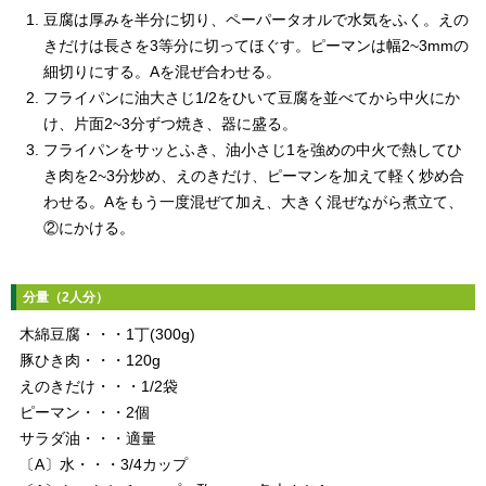
豆腐は厚みを半分に切り、ペーパータオルで水気をふく。えの
きだけは長さを3等分に切ってほぐす。ピーマンは幅2~3mmの
細切りにする。Aを混ぜ合わせる。
フライパンに油大さじ1/2をひいて豆腐を並べてから中火にか
け、片面2~3分ずつ焼き、器に盛る。
フライパンをサッとふき、油小さじ1を強めの中火で熱してひ
き肉を2~3分炒め、えのきだけ、ピーマンを加えて軽く炒め合
わせる。Aをもう一度混ぜて加え、大きく混ぜながら煮立て、
②にかける。
分量（2人分）
木綿豆腐・・・1丁(300g)
豚ひき肉・・・120g
えのきだけ・・・1/2袋
ピーマン・・・2個
サラダ油・・・適量
〔A〕水・・・3/4カップ