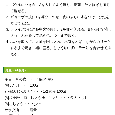
ボウルにひき肉、Aを入れてよく練り、春菊、たまねぎを加え
て混ぜる。
ギョーザの皮に1を等分にのせ、皮のふちに水をつけ、ひだを
寄せて包む。
フライパンに油を中火で熱し、2を並べ入れる。Bを混ぜて流し
入れ、ふたをして焼き色がつくまで焼く。
ふたを取ってごま油を回し入れ、水気をとばしながらカリッと
するまで焼き、器に盛る。しょうゆ、酢、ラー油を合わせて添
える。
分量（24個分）
ギョーザの皮・・・1袋(24枚)
豚ひき肉・・・100g
春菊(みじん切り)・・・1/2束分(100g)
[A]片栗粉、酒、しょうゆ、ごま油・・・各大さじ1
[A]こしょう・・・少々
サラダ油・・・適量