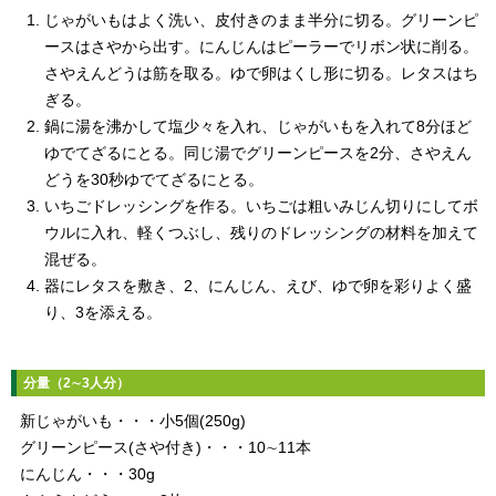
じゃがいもはよく洗い、皮付きのまま半分に切る。グリーンピ
ースはさやから出す。にんじんはピーラーでリボン状に削る。
さやえんどうは筋を取る。ゆで卵はくし形に切る。レタスはち
ぎる。
鍋に湯を沸かして塩少々を入れ、じゃがいもを入れて8分ほど
ゆでてざるにとる。同じ湯でグリーンピースを2分、さやえん
どうを30秒ゆでてざるにとる。
いちごドレッシングを作る。いちごは粗いみじん切りにしてボ
ウルに入れ、軽くつぶし、残りのドレッシングの材料を加えて
混ぜる。
器にレタスを敷き、2、にんじん、えび、ゆで卵を彩りよく盛
り、3を添える。
分量（2∼3人分）
新じゃがいも・・・小5個(250g)
グリーンピース(さや付き)・・・10∼11本
にんじん・・・30g