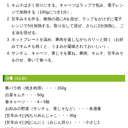
キムチはざく切りにする。キャベツはラップで包み、電子レン
ジで加熱する（100gにつき1分）。
甘辛みそを作る。耐熱の器にAを混ぜ、ラップをかけずに電子
レンジで3分加熱する。取り出して混ぜ、さらに2分加熱し、ご
ま油を混ぜる。
ホットプレートを温め、豚肉を返しながらカリッと焼く（お好
みでキムチも焼くと、うまみが凝縮されておいしい）。
サンチュ、キャベツ、青じそを重ね、豚肉、キムチ、甘辛みそ
をのせ、巻いて食べる。
分量（2人分）
豚バラ肉（焼き肉用）・・・150g
白菜キムチ・・・50g
春キャベツ・・・4～5枚
お好みの野菜（サンチュ、青じそなど）・・・各適量
[甘辛みそ] [A]ちりめんじゃこ・・・30g
[甘辛みそ] [A]にんにく（みじん切り）・・・小さじ1