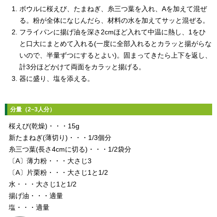
ボウルに桜えび、たまねぎ、糸三つ葉を入れ、Aを加えて混ぜ
る。粉が全体になじんだら、材料の水を加えてサッと混ぜる。
フライパンに揚げ油を深さ2cmほど入れて中温に熱し、1をひ
と口大にまとめて入れる(一度に全部入れるとカラッと揚がらな
いので、半量ずつにするとよい)。固まってきたら上下を返し、
計3分ほどかけて両面をカラッと揚げる。
器に盛り、塩を添える。
分量（2~3人分）
桜えび(乾燥)・・・15g
新たまねぎ(薄切り)・・・1/3個分
糸三つ葉(長さ4cmに切る)・・・1/2袋分
〔A〕薄力粉・・・大さじ3
〔A〕片栗粉・・・大さじ1と1/2
水・・・大さじ1と1/2
揚げ油・・・適量
塩・・・適量