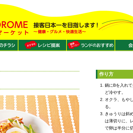
作り方
鍋にBを入れて
ど冷やす。
オクラ、もや
る。
きゅうりは斜
は薄切りに、
で卵は半分に