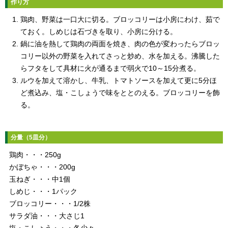
作り方
鶏肉、野菜は一口大に切る。ブロッコリーは小房にわけ、茹で
ておく。しめじは石づきを取り、小房に分ける。
鍋に油を熱して鶏肉の両面を焼き、肉の色が変わったらブロッ
コリー以外の野菜を入れてさっと炒め、水を加える。沸騰した
らフタをして具材に火が通るまで弱火で10～15分煮る。
ルウを加えて溶かし、牛乳、トマトソースを加えて更に5分ほ
ど煮込み、塩・こしょうで味をととのえる。ブロッコリーを飾
る。
分量（5皿分）
鶏肉・・・250g
かぼちゃ・・・200g
玉ねぎ・・・中1個
しめじ・・・1パック
ブロッコリー・・・1/2株
サラダ油・・・大さじ1