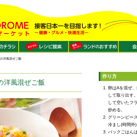
スの洋風混ぜご飯
作り方
の洋風混ぜご飯
卵はAを混ぜ
して取り出す
して空いたフ
炒める。
グリーンピース
冷まし(時間外
パックごはんは