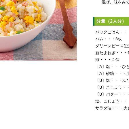
混ぜ、味をみ
分量（2人分）
パックごはん・・
ハム・・・3枚
グリーンピース(正
新たまねぎ・・・1
卵・・・２個
〔A〕塩・・・ひ
〔A〕砂糖・・・小
〔B〕塩・・・ふ
〔B〕こしょう・
〔B〕バター・・・
塩、こしょう・・
サラダ油・・・大さ