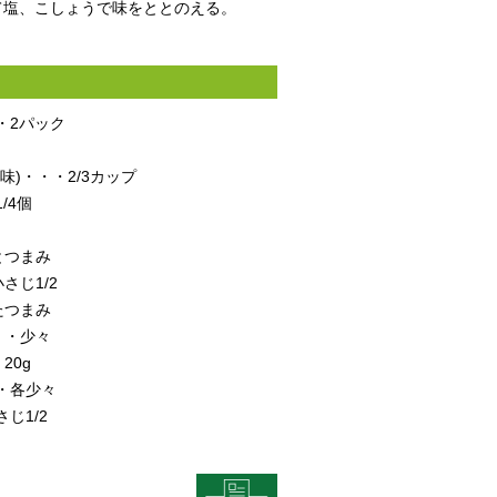
て塩、こしょうで味をととのえる。
・2パック
味)・・・2/3カップ
/4個
とつまみ
さじ1/2
たつまみ
・・少々
20g
・各少々
じ1/2