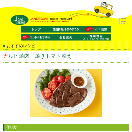
おすすめレシピ
カルビ焼肉 焼きトマト添え
作り方