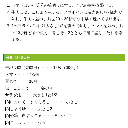
トマトは3～4等分の輪切りにする。たれの材料を混ぜる。
牛肉に塩、こしょうをふる。フライパンに油大さじ1を強火で
熱し、牛肉を並べ、片面20～30秒ずつ手早く焼いて取り出す。
2のフライパンに油大さじ1/2を強火で熱し、トマトを並べ、片
面20秒ほどずつ焼く。青じそ、2とともに器に盛り、たれを添
える。
分量（2∼3人分）
牛バラ肉（焼肉用）・・・12枚（300ｇ）
トマト・・・小3個
青じそ・・・10枚
塩、こしょう・・・各少々
サラダ油・・・大さじ1と1/2
[A]にんにく（すりおろし）・・・小さじ1
[A]しょうゆ・・・大さじ2
[A]砂糖、白すりごま・・・各小さじ1
[A]こしょう・・・少々