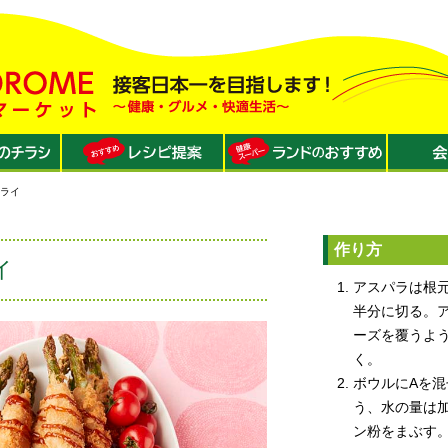
フライ
作り方
イ
アスパラは根元
半分に切る。
ーズを覆うよ
く。
ボウルにAを混
う、水の量は加
ン粉をまぶす