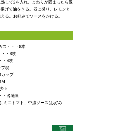
に熱して2を入れ、まわりが固まったら返
分揚げて油をきる。器に盛り、レモンと
添える。お好みでソースをかける。
ガス・・・8本
・・・8枚
・・4枚
カップ弱
/3カップ
/4
・少々
・・各適量
)､ミニトマト、中濃ソース(お好み