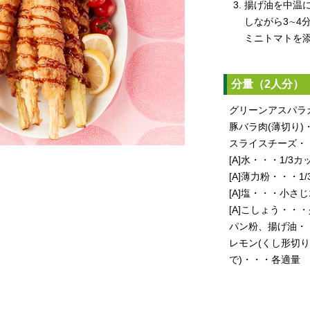
揚げ油を中温
しながら3∼4
ミニトマトを
分量（2人分）
グリーンアスパラ
豚バラ肉(薄切り)
スライスチーズ・
[A]水・・・1/3
[A]薄力粉・・・1
[A]塩・・・小さじ1
[A]こしょう・・
パン粉、揚げ油・
レモン(くし形切り
で)・・・各適量