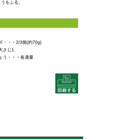
ょうをふる。
・・2/3個(約70g)
大さじ1
ょう・・・各適量