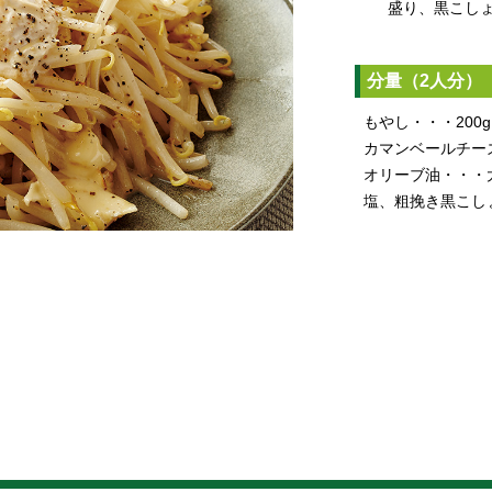
盛り、黒こし
分量（2人分）
もやし・・・200g
カマンベールチーズ・
オリーブ油・・・
塩、粗挽き黒こし