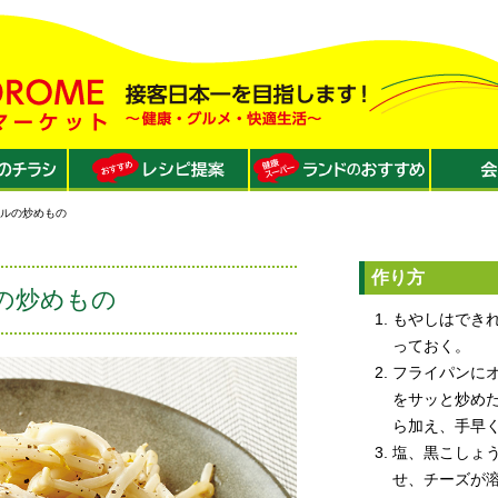
ールの炒めもの
作り方
の炒めもの
もやしはでき
っておく。
フライパンに
をサッと炒め
ら加え、手早
塩、黒こしょ
せ、チーズが