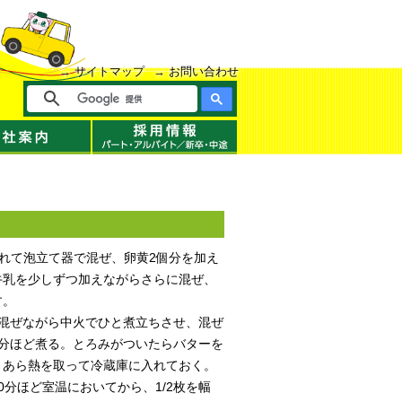
サイトマップ
お問い合わせ
れて泡立て器で混ぜ、卵黄2個分を加え
牛乳を少しずつ加えながらさらに混ぜ、
す。
て混ぜながら中火でひと煮立ちさせ、混ぜ
2分ほど煮る。とろみがついたらバターを
、あら熱を取って冷蔵庫に入れておく。
0分ほど室温においてから、1/2枚を幅