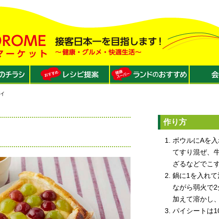
パイ
作り方
ボウルにAを入
てすり混ぜ、
ざるなどでこ
鍋に1を入れ
ながら弱火で
加えて溶かし
パイシートは1