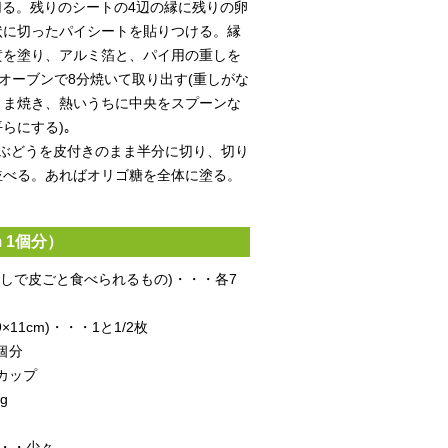
切る。残りのシートの4辺の縁に残りの卵
状に切ったパイシートを貼りつける。縁
黄を塗り、アルミ箔と、パイ用の重しを
のオーブンで8分焼いて取り出す(重しがな
まま焼き、熱いうちに中央をスプーンな
らにする)｡
、ぶどうを皮付きのまま半分に切り、切り
並べる。あればオリゴ糖を全体に塗る。
m 1個分）
なしで皮ごと食べられるもの)・・・各7
11cm)・・・1と1/2枚
個分
4カップ
g
・・・少々