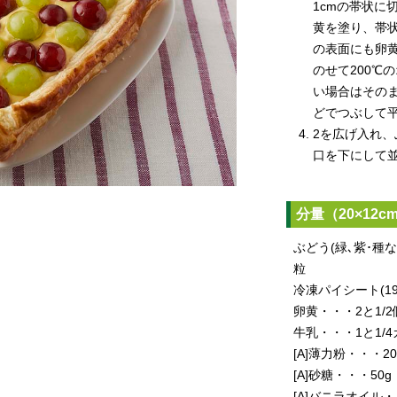
1cmの帯状に
黄を塗り、帯
の表面にも卵
のせて200℃
い場合はその
どでつぶして平
2を広げ入れ
口を下にして
分量（20×12c
ぶどう(緑､紫･種
粒
冷凍パイシート(19×
卵黄・・・2と1/2
牛乳・・・1と1/
[A]薄力粉・・・20
[A]砂糖・・・50g
[A]バニラオイル