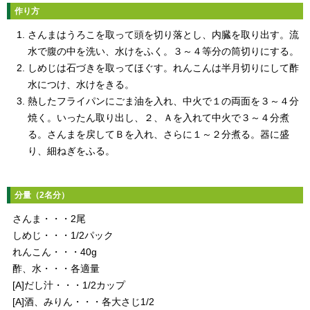
作り方
さんまはうろこを取って頭を切り落とし、内臓を取り出す。流
水で腹の中を洗い、水けをふく。３～４等分の筒切りにする。
しめじは石づきを取ってほぐす。れんこんは半月切りにして酢
水につけ、水けをきる。
熱したフライパンにごま油を入れ、中火で１の両面を３～４分
焼く。いったん取り出し、２、Ａを入れて中火で３～４分煮
る。さんまを戻してＢを入れ、さらに１～２分煮る。器に盛
り、細ねぎをふる。
分量（2名分）
さんま・・・2尾
しめじ・・・1/2パック
れんこん・・・40g
酢、水・・・各適量
[A]だし汁・・・1/2カップ
[A]酒、みりん・・・各大さじ1/2