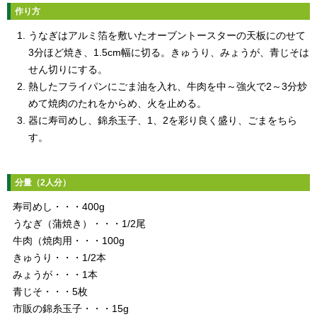
作り方
うなぎはアルミ箔を敷いたオーブントースターの天板にのせて
3分ほど焼き、1.5cm幅に切る。きゅうり、みょうが、青じそは
せん切りにする。
熱したフライパンにごま油を入れ、牛肉を中～強火で2～3分炒
めて焼肉のたれをからめ、火を止める。
器に寿司めし、錦糸玉子、1、2を彩り良く盛り、ごまをちら
す。
分量（2人分）
寿司めし・・・400g
うなぎ（蒲焼き）・・・1/2尾
牛肉（焼肉用・・・100g
きゅうり・・・1/2本
みょうが・・・1本
青じそ・・・5枚
市販の錦糸玉子・・・15g