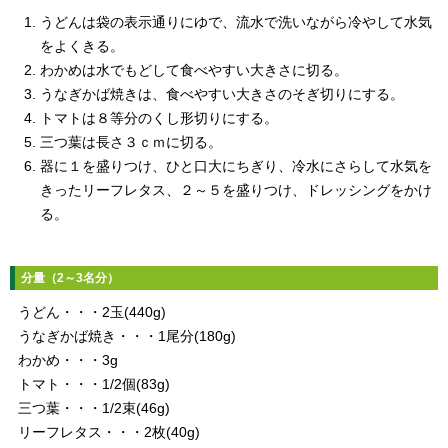
うどんは袋の表示通りにゆで、流水で洗いながら冷やして水気
をよくきる。
わかめは水でもどして食べやすい大きさに切る。
うなぎかば焼きは、食べやすい大きさのそぎ切りにする。
トマトは８等分のくし形切りにする。
三つ葉は長さ３ｃｍに切る。
器に１を盛りつけ、ひと口大にちぎり、冷水にさらして水気を
きったリーフレタス、２～５を盛りつけ、ドレッシングをかけ
る。
分量（2～3名分）
うどん・・・2玉(440g)
うなぎかば焼き・・・1尾分(180g)
わかめ・・・3g
トマト・・・1/2個(83g)
三つ葉・・・1/2束(46g)
リーフレタス・・・2枚(40g)