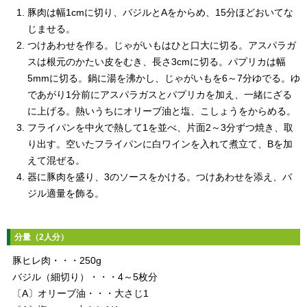
豚肉は幅1cmに切り、バジルとAをからめ、15分ほどおいてな
じませる。
つけあわせを作る。じゃがいもはひと口大に切る。アスパラガ
スは根元のかたい皮をむき、長さ3cmに切る。パプリカは幅
5mmに切る。鍋に湯を沸かし、じゃがいもを6～7分ゆでる。ゆ
であがり1分前にアスパラガスとパプリカを加え、一緒にざる
に上げる。熱いうちにオリーブ油と塩、こしょうをからめる。
フライパンを中火で熱して1を並べ、片面2～3分ずつ焼き、取
り出す。空いたフライパンに白ワインを入れて煮立て、Bを加
えて混ぜる。
器に豚肉を盛り、3のソースをかける。つけあわせを添え、バ
ジル適量を飾る。
分量（2人分）
豚ヒレ肉・・・250g
バジル（細切り）・・・4～5枚分
〔A〕オリーブ油・・・大さじ1