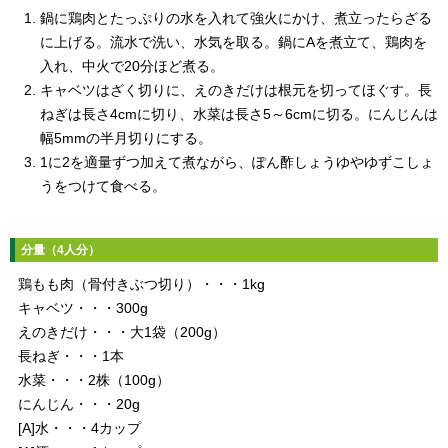
鍋に鶏肉とたっぷりの水を入れて強火にかけ、煮立ったらざる
に上げる。流水で洗い、水気を取る。鍋にAを煮立て、鶏肉を
入れ、中火で20分ほど煮る。
キャベツはざく切りに、えのきだけは根元を切ってほぐす。長
ねぎは長さ4cmに切り、水菜は長さ5～6cmに切る。にんじんは
幅5mmの半月切りにする。
1に2を適量ずつ加えて煮ながら、ぽん酢しょうゆやゆずこしょ
うをつけて食べる。
分量（4人分）
鶏もも肉（骨付きぶつ切り）・・・1kg
キャベツ・・・300g
えのきだけ・・・大1袋（200g）
長ねぎ・・・1本
水菜・・・2株（100g）
にんじん・・・20g
[A]水・・・4カップ