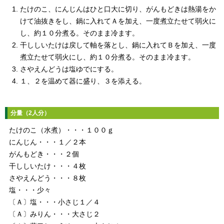
たけのこ、にんじんはひと口大に切り、がんもどきは熱湯をか
けて油抜きをし、鍋に入れてＡを加え、一度煮立たせて弱火に
し、約１０分煮る。そのまま冷ます。
干ししいたけは戻して軸を落とし、鍋に入れてＢを加え、一度
煮立たせて弱火にし、約１０分煮る。そのまま冷ます。
さやえんどうは塩ゆでにする。
１、２を温めて器に盛り、３を添える。
分量（2人分）
たけのこ（水煮）・・・１００ｇ
にんじん・・・１／２本
がんもどき・・・２個
干ししいたけ・・・４枚
さやえんどう・・・８枚
塩・・・少々
〔Ａ〕塩・・・小さじ１／４
〔Ａ〕みりん・・・大さじ２