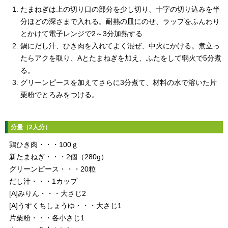
たまねぎは上の切り口の部分を少し切り、十字の切り込みを半
分ほどの深さまで入れる。耐熱の皿にのせ、ラップをふんわり
とかけて電子レンジで2～3分加熱する
鍋にだし汁、ひき肉を入れてよく混ぜ、中火にかける。煮立っ
たらアクを取り、Aとたまねぎを加え、ふたをして弱火で5分煮
る。
グリーンピースを加えてさらに3分煮て、材料の水で溶いた片
栗粉でとろみをつける。
分量（2人分）
鶏ひき肉・・・100ｇ
新たまねぎ・・・2個（280g）
グリーンピース・・・20粒
だし汁・・・1カップ
[A]みりん・・・大さじ2
[A]うすくちしょうゆ・・・大さじ1
片栗粉・・・各小さじ1