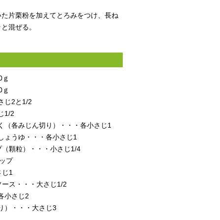
いた片栗粉を加えてとろみをつけ、長ね
ッと混ぜる。
0ｇ
0ｇ
じ2と1/2
1/2
く（各みじん切り）・・・各小さじ1
しょうゆ・・・各小さじ1
（顆粒）・・・小さじ1/4
ップ
じ1
ース・・・大さじ1/2
各小さじ2
り）・・・大さじ3