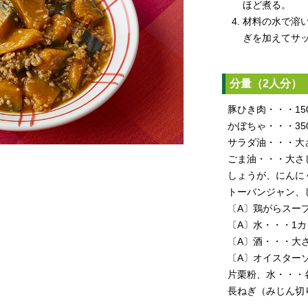
ほど煮る。
材料の水で溶
ぎを加えてサ
分量（2人分）
豚ひき肉・・・15
かぼちゃ・・・35
サラダ油・・・大さ
ごま油・・・大さじ
しょうが、にんに
トーバンジャン、
〔A〕鶏がらスープ
〔A〕水・・・1カ
〔A〕酒・・・大さ
〔A〕オイスターソ
片栗粉、水・・・
長ねぎ（みじん切