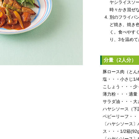
ヤシライスソ
時々かき混ぜ
別のフライパ
ど焼き、焼き色
く。食べやす
り、3を温めて
分量（2人分）
豚ロース肉（とん
塩・・・小さじ1/
こしょう・・・少
薄力粉・・・適量
サラダ油・・・大さ
ハヤシソース（下記
ベビーリーフ・・
〔ハヤシソース〕
ス・・・1/2箱(92
〔ハヤシソース〕た