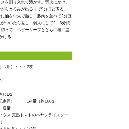
ースを割り入れて溶かす。弱火にかけ、
ながらとろみが出るまで5分ほど煮る。
ンに油を中火で熱し、豚肉を並べて2分ほ
がついたら返し、弱火にして2～3分焼
く切って、ベビーリーフとともに器に盛
かける。
かつ用）・・・2枚
4
々
じ1/2
参照）・・・1/4量（約160g）
・適量
ハウス 完熟トマトのハヤシライスソー
g）
まねぎ・・・1/2個