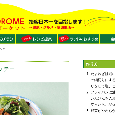
クソテー
作り方
ソテー
たまねぎは縦
の細切りにす
りをして塩、
フライパンに
いんげんを入れ
立ったら、弱
野菜がやわら