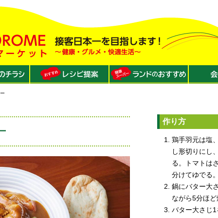
レー
作り方
ー
鶏手羽元は塩
し形切りにし
る。トマトは
分けてゆでる
鍋にバター大
ながら5分ほ
バター大さじ