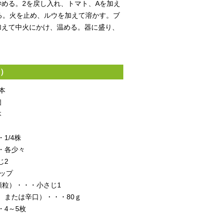
める。2を戻し入れ、トマト、Aを加え
る。火を止め、ルウを加えて溶かす。ブ
加えて中火にかけ、温める。器に盛り、
。
分）
本
個
本
1/4株
・各少々
じ2
ップ
顆粒）・・・小さじ1
、または辛口）・・・80ｇ
・4～5枚