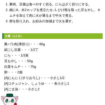
豚肉、豆腐は食べやすく切る。にらはざく切りにする。
鍋にA、水2カップを煮立たせ､1､ひげ根を取った豆もやし、キ
ムチを加えて肉に火が通るまで中火で煮る。
卵を割り入れ、お好みの加減まで火を通す。
分量（2人分）
豚バラ肉(薄切り)・・・80g
絹ごし豆腐・・・1/2丁
にら・・・1/3束
豆もやし・・・50g
白菜キムチ・・・70g
卵・・・2個
[A]にんにく(すりおろし)・・・小さじ1/2
[A]コチュジャン、しょうゆ・・・各小さじ1
[A]ごま油・・・小さじ2