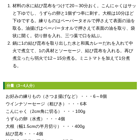
材料の水に結び昆布をつけて20～30分おく。こんにゃくはサッ
と下ゆでし、うずらの卵と1個ずつ串に刺す。大根は10分ほど
下ゆでする。練りものはペーパータオルで押さえて表面の油を
取る。油揚げはペーパータオルで押さえて表面の油を取り、袋
状に開く。切り餅を入れ、三つ葉で口を結ぶ。
鍋に1の結び昆布を取り出した水と和風カレーだれを入れて中
火で煮立て、1の具材とソーセージ、結び昆布を入れる。再び
煮立ったら弱火で12～15分煮る。ミニトマトを加えて1分煮
る。
分量（3∼4人分）
お好みの練りもの（さつま揚げなど）・・・6～8個
ウインナソーセージ（粗びき）・・・6本
こんにゃく（2cm角に切る）・・・100g
うずらの卵（水煮）・・・4個
大根（幅1.5cmの半月切り）・・・400g
結び昆布・・・4個