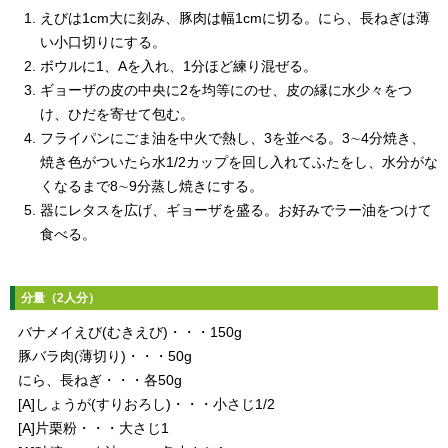
えびは1cm大に刻み、豚肉は幅1cmに切る。にら、長ねぎは薄
い小口切りにする。
ボウルに1、Aを入れ、1分ほど練り混ぜる。
ギョーザの皮の中央に2を均等にのせ、皮の縁に水少々をつ
け、ひだを寄せて包む。
フライパンにごま油を中火で熱し、3を並べる。3∼4分焼き、
焼き色がついたら水1/2カップを回し入れてふたをし、水分がな
くなるまで8∼9分蒸し焼きにする。
器にレタスを広げ、ギョーザを盛る。お好みでラー油をつけて
食べる。
分量（2人分）
バナメイえび(むきえび)・・・150g
豚バラ肉(薄切り)・・・50g
にら、長ねぎ・・・各50g
[A]しょうが(すりおろし)・・・小さじ1/2
[A]片栗粉・・・大さじ1