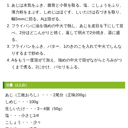
あじは水気をふき、腹骨と小骨を取る。塩、こしょうをふり、
薄力粉をまぶす。しめじはほぐす。しいたけは石づきを取り、
幅5mmに切る。Aは混ぜる。
フライパンに油を強めの中火で熱し、あじを皮目を下にして並
べ、2分ほどこんがりと焼く。返して弱火で2分焼き、器に盛
る。
フライパンをふき、バター、1のきのこを入れて中火でしんな
りするまで炒める。
Aをもう一度混ぜて加え、強めの中火で混ぜながらとろみがつ
くまで煮る。2にかけ、パセリをふる。
分量（2人分）
あじ（三枚おろし）・・・2尾分（正味200g）
しめじ・・・100g
生しいたけ・・・3～4個（50g）
塩・・・小さじ1/4
こしょう・・・少々